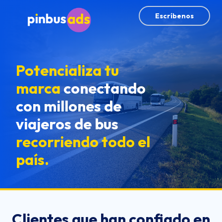
Escríbenos
Potencializa tu
marca
conectando
con millones de
viajeros de bus
recorriendo todo el
país.
Clientes que han confiado en